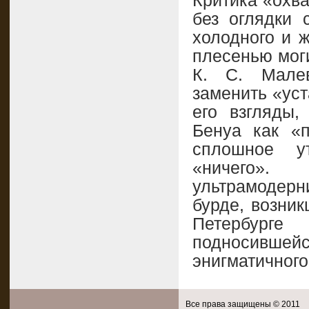
Критика «охва
без оглядки 
холодного и ж
плесенью мог
К. С. Малев
заменить «ус
его взгляды,
Бенуа как «п
сплошное у
«ничего».
ультрамодерни
бурде, возник
Петербурге
подносившейс
энигматичного
Все права защищены © 2011