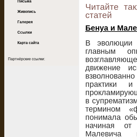
Письма
Читайте та
Живопись
статей
Галерея
Бенуа и Мал
Ссылки
В эволюции 
Карта сайта
главным о
возглавляющег
Партнёрские ссылки:
движение ис
взволнованно
практики и
прокламирующ
в супрематиз
термином «
понимала обы
начиная от
Малевича 