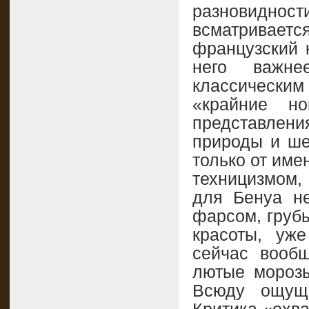
разновидн
всматривает
французский 
него важне
классическим
«крайние н
представлен
природы и ше
только от име
техницизмом,
для Бенуа не
фарсом, груб
красоты, уже
сейчас вообщ
лютые морозы
Всюду ощуща