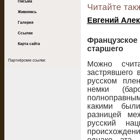
Письма
Читайте такж
Живопись
Евгений Алек
Галерея
Ссылки
Французско
Карта сайта
старшего
Партнёрские ссылки:
Можно счита
застрявшего 
русском пле
немки (ба
полноправны
какими был
разницей м
русский нац
происхождени
однако эта