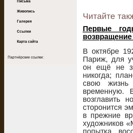
Письма
Живопись
Читайте так
Галерея
Первые го
Ссылки
возвращение
Карта сайта
В октябре 19
Париж, для у
Партнёрские ссылки:
он ещё не з
никогда; пла
свою жизнь
временную. 
возглавить н
сторонится эм
в прежние вр
художников «
попытка восс