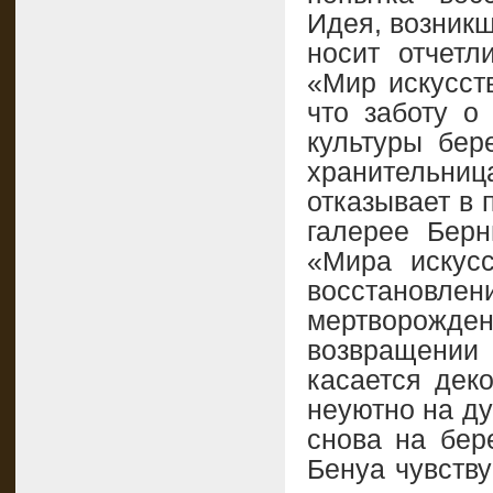
Идея, возникш
носит отчетл
«Мир искусств
что заботу о
культуры бер
хранительниц
отказывает в 
галерее Берн
«Мира искусс
восстанов
мертворож
возвращении
касается дек
неуютно на ду
снова на бер
Бенуа чувству