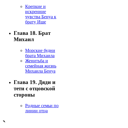
Крепкие и
искренние
чувства Бенуа к
брату Ише
Глава 18. Брат
Михаил
Морские будни
брата Михаила
Женитьба и
семейная жизнь
Михаила Бенуа
Глава 19. Дяди и
тети с отцовской
стороны
Родные семьи по
линии отца
`