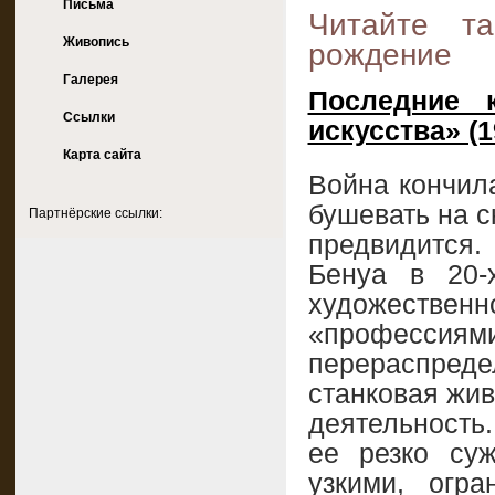
Письма
Читайте та
Живопись
рождение
Галерея
Последние 
Ссылки
искусства» (1
Карта сайта
Война кончил
бушевать на с
Партнёрские ссылки:
предвидится.
Бенуа в 20-
художестве
«професс
перераспреде
станковая жив
деятельность
ее резко суж
узкими, огр