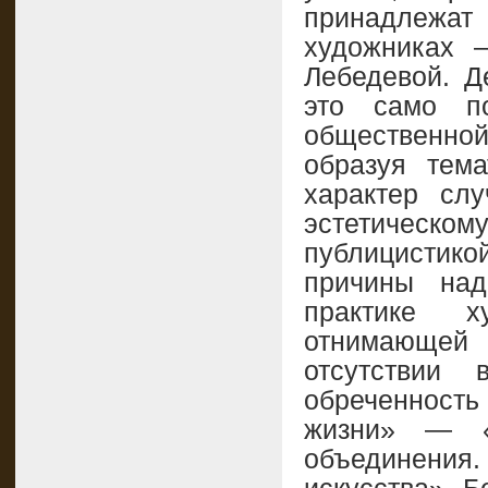
принадлежа
художниках 
Лебедевой. Д
это само п
общественной
образуя тема
характер сл
эстетическом
публицистико
причины над
практике х
отнимающей
отсутствии 
обреченность 
жизни» — «
объединени